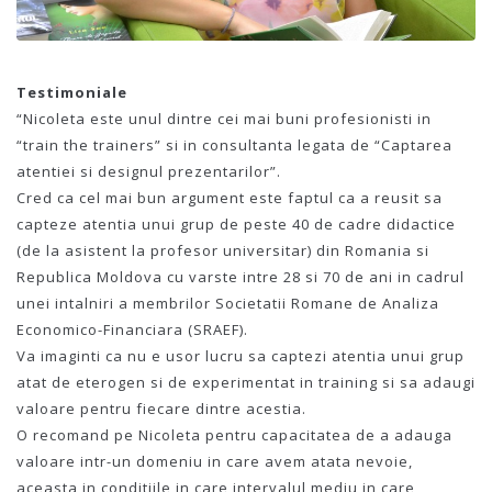
Testimoniale
“Nicoleta este unul dintre cei mai buni profesionisti in
“train the trainers” si in consultanta legata de “Captarea
atentiei si designul prezentarilor”.
Cred ca cel mai bun argument este faptul ca a reusit sa
capteze atentia unui grup de peste 40 de cadre didactice
(de la asistent la profesor universitar) din Romania si
Republica Moldova cu varste intre 28 si 70 de ani in cadrul
unei intalniri a membrilor Societatii Romane de Analiza
Economico-Financiara (SRAEF).
Va imaginti ca nu e usor lucru sa captezi atentia unui grup
atat de eterogen si de experimentat in training si sa adaugi
valoare pentru fiecare dintre acestia.
O recomand pe Nicoleta pentru capacitatea de a adauga
valoare intr-un domeniu in care avem atata nevoie,
aceasta in conditiile in care intervalul mediu in care