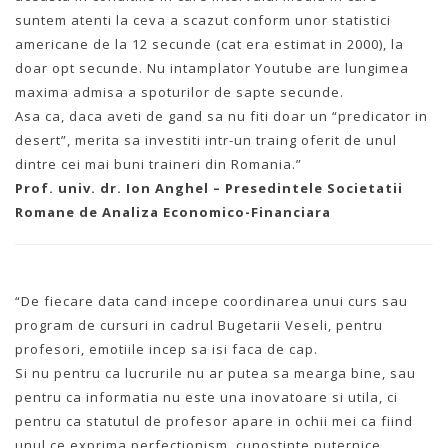
suntem atenti la ceva a scazut conform unor statistici
americane de la 12 secunde (cat era estimat in 2000), la
doar opt secunde. Nu intamplator Youtube are lungimea
maxima admisa a spoturilor de sapte secunde.
Asa ca, daca aveti de gand sa nu fiti doar un “predicator in
desert”, merita sa investiti intr-un traing oferit de unul
dintre cei mai buni traineri din Romania.”
Prof. univ. dr. Ion Anghel – Presedintele Societatii
Romane de Analiza Economico-Financiara
“De fiecare data cand incepe coordinarea unui curs sau
program de cursuri in cadrul Bugetarii Veseli, pentru
profesori, emotiile incep sa isi faca de cap.
Si nu pentru ca lucrurile nu ar putea sa mearga bine, sau
pentru ca informatia nu este una inovatoare si utila, ci
pentru ca statutul de profesor apare in ochii mei ca fiind
unul ce exprima perfectionism, cunostinte puternice,