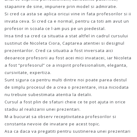
stapanire de sine, impunere prin model si admiratie.
Si cred ca asta se aplica oricui vine in fata profesorilor si ii
invata ceva. Si cred ca e normal, pentru ca toti am avut un
profesor in scoala ce l-am pus pe un piedestal.
Insa tind sa cred ca situatia a stat altfel in cadrul cursului
sustinut de Nicoleta Ciora, Captarea atentiei si designul
prezentarilor. Cred ca situatia a fost inversata aici
deoarece profesorii au fost acei mici invatacei, iar Nicoleta
a fost “profesorul” ce a inspirit profesionalism, eleganta,
cursivitate, expertiza.
Sunt sigura ca pentru multi dintre noi poate parea destul
de simplu procesul de a crea o prezentare, insa niciodata
nu trebuie subestimata atentia la detalii.
Cursul a fost plin de sfaturi cheie ce te pot ajuta in orice
stadiu al realizariii unei prezentari.
M-a bucurat sa observ receptivitatea profesorilor si
constanta nevoie de invatare pe acest topic.
Asa ca daca va pregatiti pentru sustinerea unei prezentari