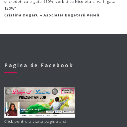
si credeti ca e gata 110%, vorbiti cu Nicoleta si va fi gata
120%”
Cristina Dogaru – Asociatia Bugetarii Veseli
Pagina de Facebook
Click pentru a vizita pagina
aici